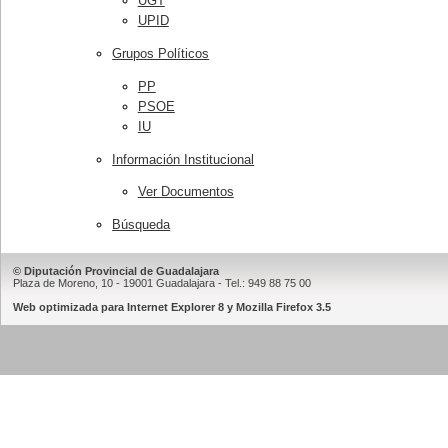
UGT
UPID
Grupos Políticos
PP
PSOE
IU
Información Institucional
Ver Documentos
Búsqueda
© Diputación Provincial de Guadalajara
Plaza de Moreno, 10 - 19001 Guadalajara - Tel.: 949 88 75 00
Web optimizada para Internet Explorer 8 y Mozilla Firefox 3.5