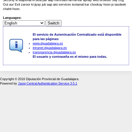
Out aur Exit zaroor ki jiyay jub aap aisi services isstamal kar chookay hoon jo tasdeek
chahti hoon.
Languages:
El servicio de Autenticación Centralizado está disponible
para las páginas:
www.dguadalajara.es
intranet.dguadalajara.es
transparencia.dguadalajara.es
El usuario y contraseña es el mismo para todas.
Copyright © 2016 Diputación Provincial de Guadalajara.
Powered by
Jasig Central Authentication Service 3.5.1