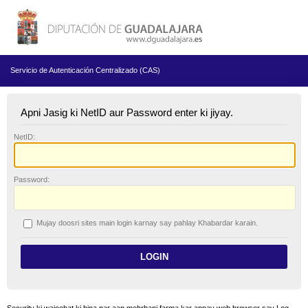
Servicio de Autenticación Centralizado (CAS)
Apni Jasig ki NetID aur Password enter ki jiyay.
N
etID:
P
assword:
Mujay doosri sites main login karnay say pahlay
K
habardar karain.
Security ki wajoohat ki bina par aap mehrbani farma kar apnay web browser say Log