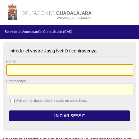
Servicio de Autenticación Centralizado (CAS)
Introdui el vostre Jasig NetID i contrasenya.
N
etID:
C
ontrasenya:
A
viseu-me abans d'obrir sessiÛ en altres llocs.
Per raons de seguretat, si us plau, tanqueu la sessiÛ i el vostre navegador web quan